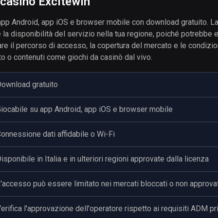
 casinò Excitewin
pp Android, app iOS e browser mobile con download gratuito. La c
 la disponibilità del servizio nella tua regione, poiché potrebbe 
re il percorso di accesso, la copertura del mercato e le condizio
o o contenuti come giochi da casinò dal vivo.
ownload gratuito
iocabile su app Android, app iOS e browser mobile
onnessione dati affidabile o Wi-Fi
isponibile in Italia e in ulteriori regioni approvate dalla licenza
'accesso può essere limitato nei mercati bloccati o non approvat
erifica l'approvazione dell'operatore rispetto ai requisiti ADM p