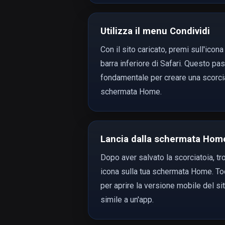
Utilizza il menu Condividi
Con il sito caricato, premi sull'icona
barra inferiore di Safari. Questo pa
fondamentale per creare una scorcia
schermata Home.
Lancia dalla schermata Hom
Dopo aver salvato la scorciatoia, tr
icona sulla tua schermata Home. To
per aprire la versione mobile del si
simile a un'app.