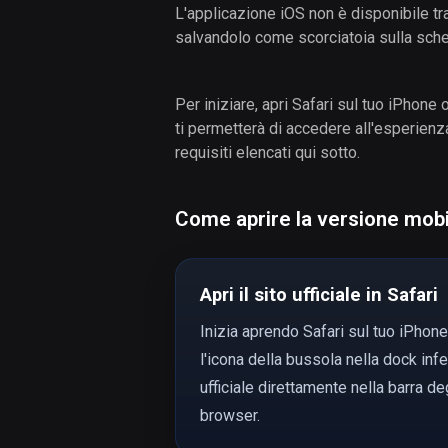
L'applicazione iOS non è disponibile tra
salvandolo come scorciatoia sulla sc
Per iniziare, apri Safari sul tuo iPhone 
ti permetterà di accedere all'esperienza
requisiti elencati qui sotto.
Come aprire la versione mobi
Apri il sito ufficiale in Safari
Inizia aprendo Safari sul tuo iPhon
l'icona della bussola nella dock infer
ufficiale direttamente nella barra deg
browser.