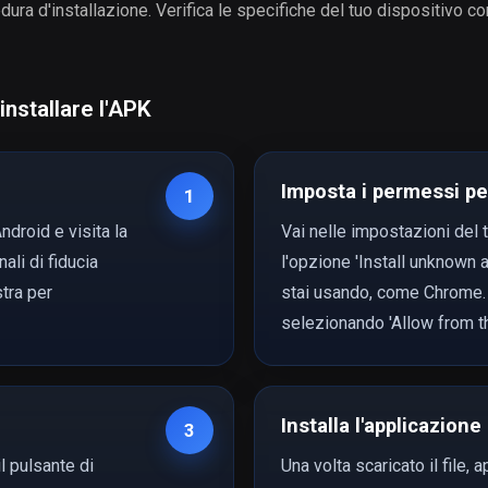
dura d'installazione. Verifica le specifiche del tuo dispositivo co
installare l'APK
Imposta i permessi per
ndroid e visita la
Vai nelle impostazioni del 
nali di fiducia
l'opzione 'Install unknown 
stra per
stai usando, come Chrome.
selezionando 'Allow from th
Installa l'applicazione
il pulsante di
Una volta scaricato il file, a