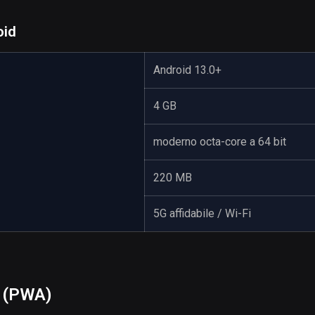
oid
Android 13.0+
4 GB
moderno octa-core a 64 bit
220 MB
5G affidabile / Wi-Fi
S (PWA)