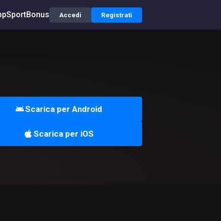
pp
Sport
Bonus
Accedi
Registrati
Scarica per Android
Scarica per iOS