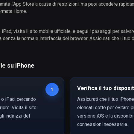
mite l'App Store a causa di restrizioni, ma puoi accedere rapidame
hermata Home.
o iPad, visita il sito mobile ufficiale, e segui i passaggi per sal
 senza la normale interfaccia del browser. Assicurati che il tuo 
le su iPhone
Verifica il tuo disposi
e o iPad, cercando
Assicurati che il tuo iPhone
iore. Visita il sito
elencati sotto per evitare p
li indirizzi del
versione iOS e la disponibi
connessioni necessarie.